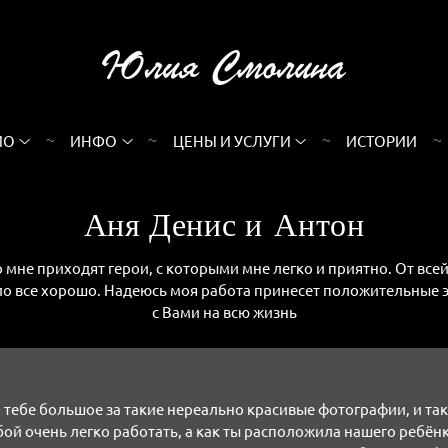
ИО
ИНФО
ЦЕНЫ И УСЛУГИ
ИСТОРИИ
Аня Денис и Антон
о мне приходят герои, с которыми мне легко и приятно. От вс
ло все хорошо. Надеюсь моя работа принесет положительные э
с Вами на всю жизнь
 тебе большое за такие нереально красивые фотографии, и так
обой очень легко работать, а как ты расположила нашего ребёнка