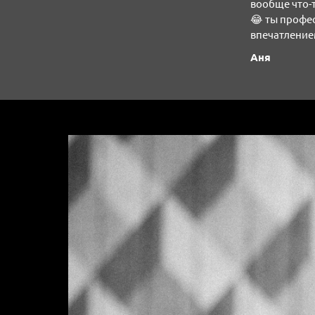
вообще что-
😂 ты профес
впечатление
Аня